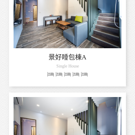
景好睡包棟A
Single House
hotel
hotel
hotel
hotel
hotel