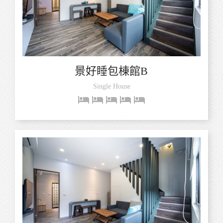
景好睡包棟館B
Single House
hotel
hotel
hotel
hotel
hotel