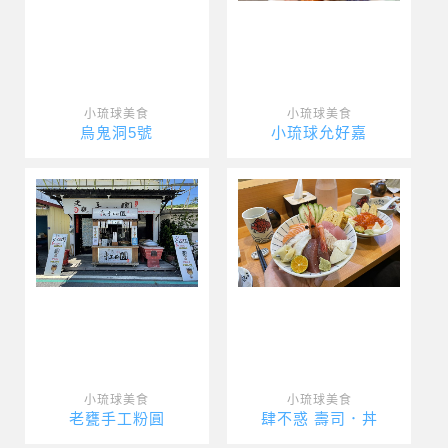
小琉球美食
小琉球美食
烏鬼洞5號
小琉球允好嘉
小琉球美食
小琉球美食
老甕手工粉圓
肆不惑 壽司．丼