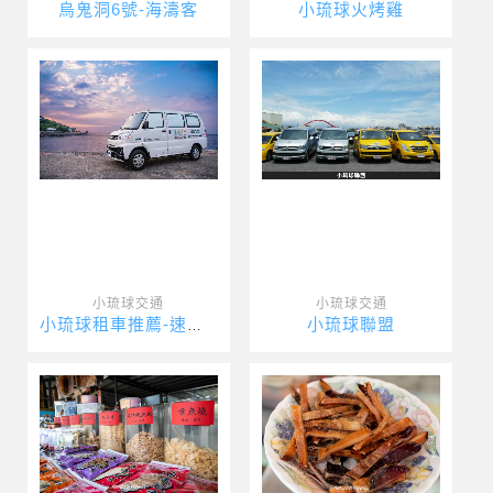
烏鬼洞6號-海濤客
小琉球火烤雞
小琉球交通
小琉球交通
小琉球聯盟
小琉球租車推薦-速達海灣