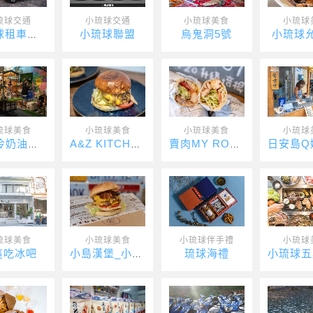
琉球交通
小琉球交通
小琉球美食
小琉球
小琉球聯盟
烏鬼洞5號
小琉球
小琉球租車推薦-速達海灣
琉球美食
小琉球美食
小琉球美食
小琉球
Bula冷奶油咖椰吐司
A&Z KITCHEN
賣肉MY ROLL捲餅店
琉球美食
小琉球美食
小琉球伴手禮
小琉球
這吃冰吧
琉球海禮
小島漢堡_小琉球漢堡_小琉球美式漢堡_Xiaoliuqiu Am