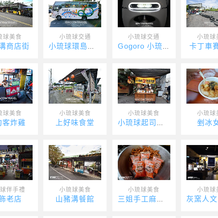
琉球美食
小琉球交通
小琉球交通
小琉球
溝商店街
卡丁車
小琉球環島接駁車
Gogoro 小琉球（尚美租車）
琉球美食
小琉球美食
小琉球美食
小琉球
約客炸雞
上好味食堂
剉冰
小琉球起司捲餅
球伴手禮
小琉球美食
小琉球美食
小琉球
飾老店
山豬溝餐館
三姐手工麻花捲