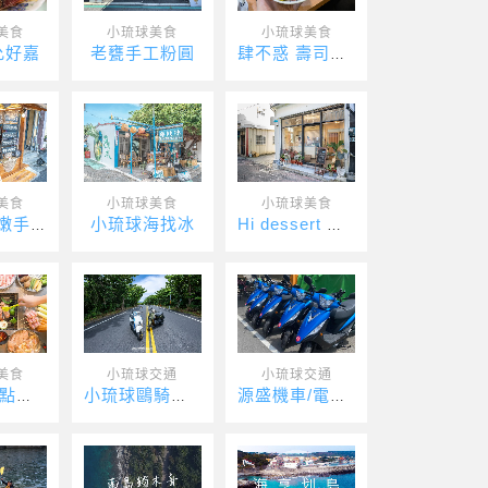
美食
小琉球美食
小琉球美食
允好嘉
老甕手工粉圓
肆不惑 壽司．丼
美食
小琉球美食
小琉球美食
小琉球海找冰
日安島Q嫩手作仙草
Hi dessert 蛋糕甜點專賣店
美食
小琉球交通
小琉球交通
小琉球五點燒烤
小琉球鷗騎娜娃電動車
源盛機車/電動車出租