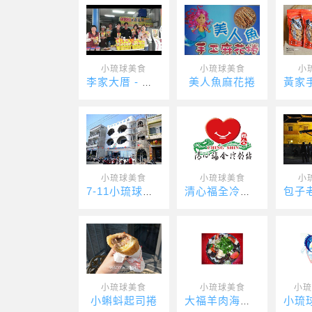
小琉球美食
小琉球美食
小
美人魚麻花捲
李家大厝 - 一琉麻花捲
小琉球美食
小琉球美食
小
7-11小琉球中正店
清心福全冷飲/琉球店
小琉球美食
小琉球美食
小琉
小蝌蚪起司捲
大福羊肉海鮮店