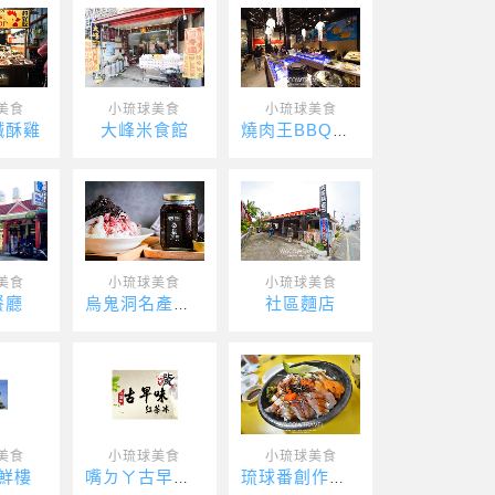
美食
小琉球美食
小琉球美食
鹹酥雞
大峰米食館
燒肉王BBQ吃到飽
美食
小琉球美食
小琉球美食
餐廳
社區麵店
烏鬼洞名產中心
美食
小琉球美食
小琉球美食
鮮樓
嘴ㄉㄚ古早味紅茶冰
琉球番創作壽司