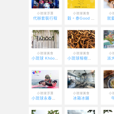
小琉球浮潛
小琉球美食
小
代辦套裝行程
就
穀。泰Good Thai
小琉球美食
小琉球美食
小
派
小琉球 Khóo 果子菓子
小琉球榕樹下麻花捲
小琉球浮潛
小琉球美食
小
冰箱冰舖
小琉球永春浮潛