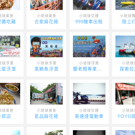
琉球美食
小琉球美食
小琉球交通
小琉球
愛醬吃雞
合家麻花捲
999機車出租
陸上
琉球浮潛
小琉球浮潛
小琉球浮潛
小琉球
大星浮潛
黑鮪魚浮潛
探索拉
蟹老闆專業浮潛
琉球美食
小琉球美食
小琉球交通
小琉球
牛郎店
茗品麻花捲
易速達電動車
YOYO