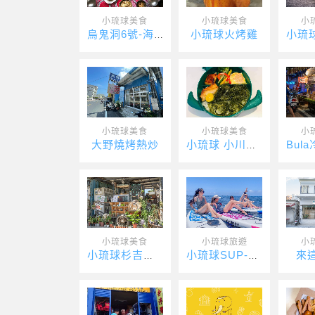
小琉球美食
小琉球美食
小
小琉球火烤雞
烏鬼洞6號-海濤客
小琉球美食
小琉球美食
小
大野燒烤熱炒
小琉球 小川壽司 海龜便當
小琉球美食
小琉球旅遊
小
來
小琉球杉吉商行
小琉球SUP-緣海SUP