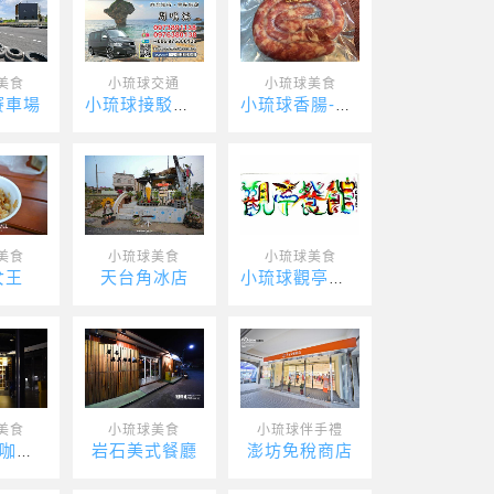
美食
小琉球交通
小琉球美食
賽車場
小琉球接駁車-吉品瘋台灣
小琉球香腸-李二代
美食
小琉球美食
小琉球美食
女王
天台角冰店
小琉球觀亭餐館
美食
小琉球美食
小琉球伴手禮
岩石美式餐廳
澎坊免稅商店
灰窯人文咖啡館