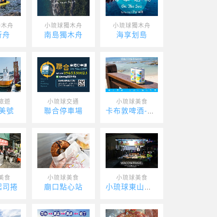
獨木舟
小琉球獨木舟
小琉球獨木舟
行舟
南島獨木舟
海享划島
旅遊
小琉球交通
小琉球美食
美號
聯合停車場
卡布敦啤酒-Captain
美食
小琉球美食
小琉球美食
起司捲
廟口點心站
小琉球東山鴨頭