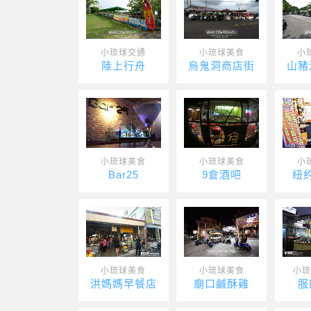
小琉球交通
小琉球美食
小
陸上行舟
烏鬼洞商店街
山豬
小琉球美食
小琉球美食
小
Bar25
9倉酒吧
紐
小琉球美食
小琉球美食
小琉
洪媽媽早餐店
廟口鹹酥雞
服