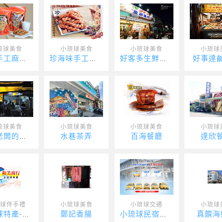
琉球美食
小琉球美食
小琉球美食
小琉球
好事達
黃家手工麻花捲
珍海味手工麻花捲
好客多生鮮超市
琉球美食
小琉球美食
小琉球美食
小琉球
水巷茶弄
百海餐廳
達欣
包子老闆的爆漿饅頭
球伴手禮
小琉球美食
小琉球交通
小琉球
鄭記香腸
真饌海
小琉球特產-和美商行
小琉球民宿接駁車-東琉計程車