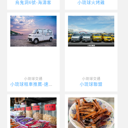
烏鬼洞6號-海濤客
小琉球火烤雞
小琉球交通
小琉球交通
小琉球聯盟
小琉球租車推薦-速達海灣