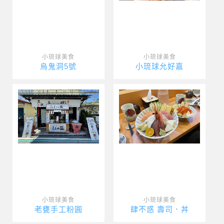
小琉球美食
小琉球美食
烏鬼洞5號
小琉球允好嘉
小琉球美食
小琉球美食
老甕手工粉圓
肆不惑 壽司．丼