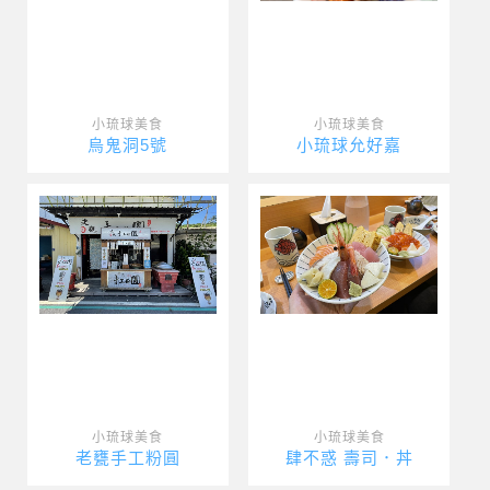
小琉球美食
小琉球美食
烏鬼洞5號
小琉球允好嘉
小琉球美食
小琉球美食
老甕手工粉圓
肆不惑 壽司．丼