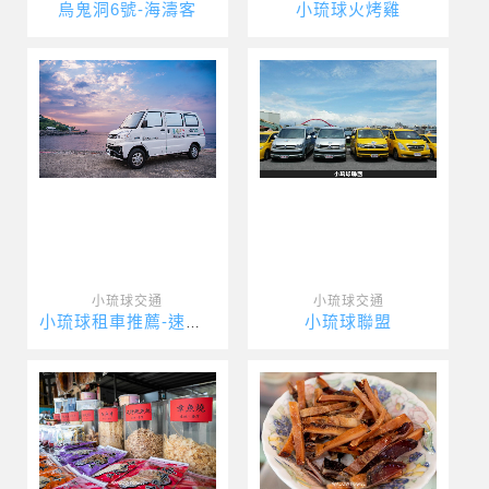
烏鬼洞6號-海濤客
小琉球火烤雞
小琉球交通
小琉球交通
小琉球聯盟
小琉球租車推薦-速達海灣