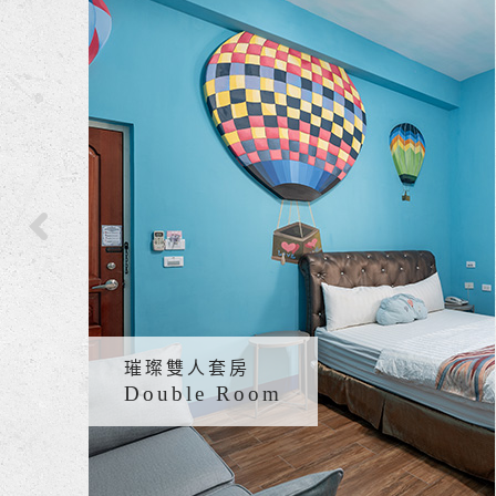
璀璨雙人套房
Double Room