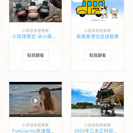
小琉球旅遊推薦
小琉球旅遊推薦
高雄東港往返接駁車
小琉球限定-朵小路民宿與茶籽堂聯名版畫禮盒
點我觀看
點我觀看
小琉球旅遊推薦
小琉球旅遊推薦
FunLiuchiu來渡個假吧！
2015年乙未正科迎王祭(王船祭)