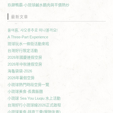
玖肆鴨霸-小琉球鹹水鵝肉與平價熱炒
最新文章
올여름, 샤오류추로 떠나볼까요!
A Three-Part Experience
琉球玩水一條街活動來啦
台灣好行限定活動
2026年國慶連假空房
2026年中秋連假空房
海龜袋袋-2026
2026年暑假空房
小琉球熱門時段空房一覽
小琉球美食-長壽飯麵
小琉球 Sea You Liuqiu 水上活動
台灣好行小琉球線2026正式啟程
小琉球美食-拌夜三羹(寵物友善)