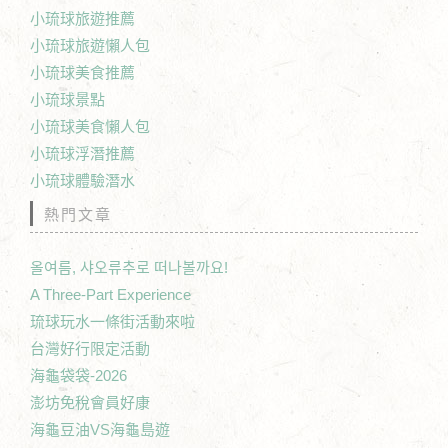
小琉球旅遊推薦
小琉球旅遊懶人包
小琉球美食推薦
小琉球景點
小琉球美食懶人包
小琉球浮潛推薦
小琉球體驗潛水
熱門文章
올여름, 샤오류추로 떠나볼까요!
A Three-Part Experience
琉球玩水一條街活動來啦
台灣好行限定活動
海龜袋袋-2026
澎坊免稅會員好康
海龜豆油VS海龜島遊