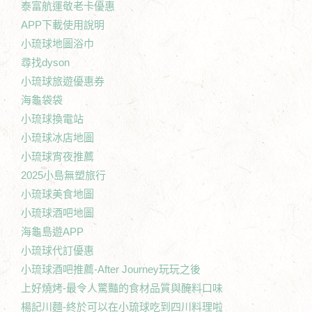
泰富航運敬老卡優惠
APP下載使用說明
小琉球地圖浴巾
尋找dyson
小琉球旅遊優惠券
海龜袋袋
小琉球換電站
小琉球冰店地圖
小琉球宵夜推薦
2025小島無塑旅行
小琉球美食地圖
小琉球酒吧地圖
海龜島遊APP
小琉球代訂優惠
小琉球酒吧推薦-After Journey玩玩之後
上好燒烤-最令人驚豔的食材品質與醃料口味
楊記川麵-終於可以在小琉球吃到四川料理啦