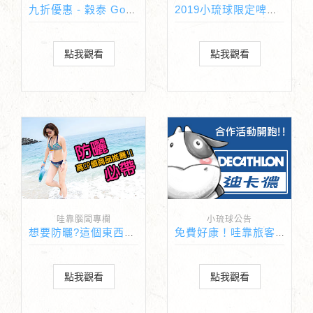
九折優惠 - 穀泰 Good Thai泰式料理
2019小琉球限定啤酒上市啦
點我觀看
點我觀看
哇靠腦闆專欄
小琉球公告
想要防曬?這個東西妳一定要帶!
免費好康！哇靠旅客獨享迪卡儂限定好禮！
點我觀看
點我觀看