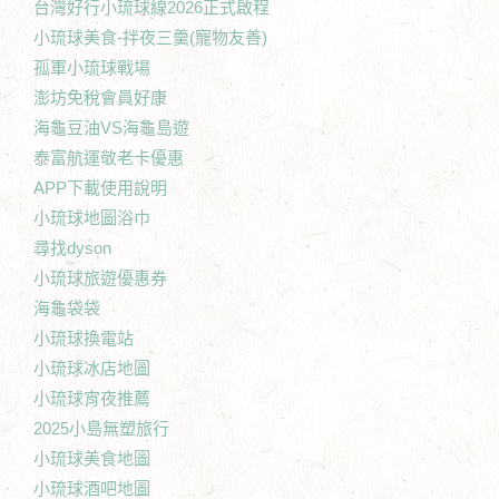
台灣好行小琉球線2026正式啟程
小琉球美食-拌夜三羹(寵物友善)
孤軍小琉球戰場
澎坊免稅會員好康
海龜豆油VS海龜島遊
泰富航運敬老卡優惠
APP下載使用說明
小琉球地圖浴巾
尋找dyson
小琉球旅遊優惠券
海龜袋袋
小琉球換電站
小琉球冰店地圖
小琉球宵夜推薦
2025小島無塑旅行
小琉球美食地圖
小琉球酒吧地圖