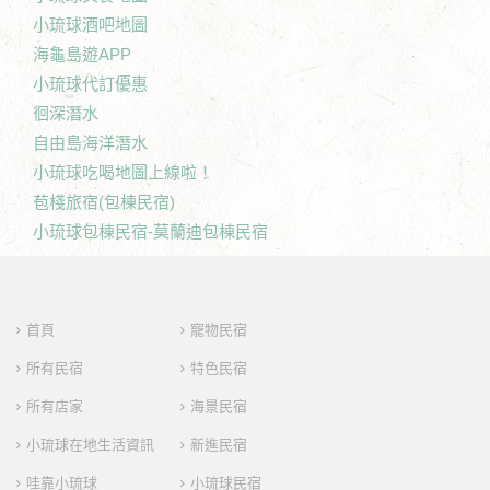
小琉球酒吧地圖
海龜島遊APP
小琉球代訂優惠
徊深潛水
自由島海洋潛水
小琉球吃喝地圖上線啦！
苞棧旅宿(包棟民宿)
小琉球包棟民宿-莫蘭迪包棟民宿
首頁
寵物民宿
所有民宿
特色民宿
所有店家
海景民宿
小琉球在地生活資訊
新進民宿
哇靠小琉球
小琉球民宿