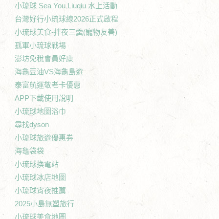
小琉球 Sea You Liuqiu 水上活動
台灣好行小琉球線2026正式啟程
小琉球美食-拌夜三羹(寵物友善)
孤軍小琉球戰場
澎坊免稅會員好康
海龜豆油VS海龜島遊
泰富航運敬老卡優惠
APP下載使用說明
小琉球地圖浴巾
尋找dyson
小琉球旅遊優惠券
海龜袋袋
小琉球換電站
小琉球冰店地圖
小琉球宵夜推薦
2025小島無塑旅行
小琉球美食地圖