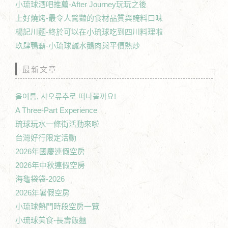
小琉球酒吧推薦-After Journey玩玩之後
上好燒烤-最令人驚豔的食材品質與醃料口味
楊記川麵-終於可以在小琉球吃到四川料理啦
玖肆鴨霸-小琉球鹹水鵝肉與平價熱炒
最新文章
올여름, 샤오류추로 떠나볼까요!
A Three-Part Experience
琉球玩水一條街活動來啦
台灣好行限定活動
2026年國慶連假空房
2026年中秋連假空房
海龜袋袋-2026
2026年暑假空房
小琉球熱門時段空房一覽
小琉球美食-長壽飯麵