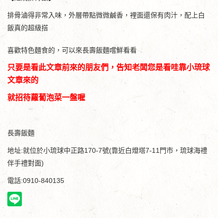
排骨滷得非常入味，外層帶點微微鹹香，裡面還保有肉汁，配上白
飯真的超級搭
喜歡特色麵食的，可以來長壽飯麵嚐鮮看看
只要是看此文章前來的朋友們，告知老闆您是看哇靠小琉球
文章來的
就招待蘿蔔泡菜一盤喔
長壽飯麵
地址:就位於小琉球中正路170-7號(靠近白燈塔7-11門市，琉球海禮
伴手禮對面)
電話:0910-840135