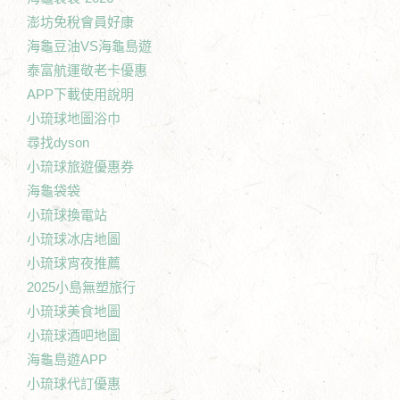
澎坊免稅會員好康
海龜豆油VS海龜島遊
泰富航運敬老卡優惠
APP下載使用說明
小琉球地圖浴巾
尋找dyson
小琉球旅遊優惠券
海龜袋袋
小琉球換電站
小琉球冰店地圖
小琉球宵夜推薦
2025小島無塑旅行
小琉球美食地圖
小琉球酒吧地圖
海龜島遊APP
小琉球代訂優惠