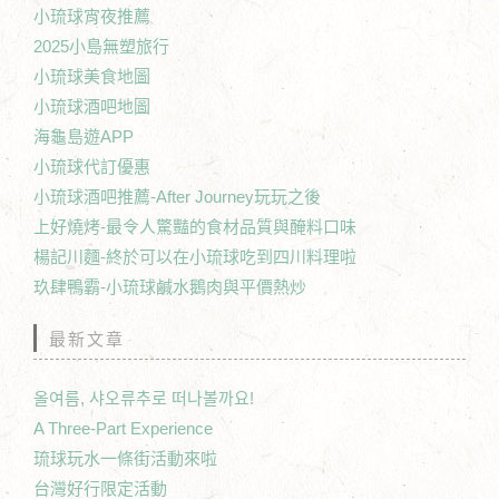
小琉球宵夜推薦
2025小島無塑旅行
小琉球美食地圖
小琉球酒吧地圖
海龜島遊APP
小琉球代訂優惠
小琉球酒吧推薦-After Journey玩玩之後
上好燒烤-最令人驚豔的食材品質與醃料口味
楊記川麵-終於可以在小琉球吃到四川料理啦
玖肆鴨霸-小琉球鹹水鵝肉與平價熱炒
最新文章
올여름, 샤오류추로 떠나볼까요!
A Three-Part Experience
琉球玩水一條街活動來啦
台灣好行限定活動