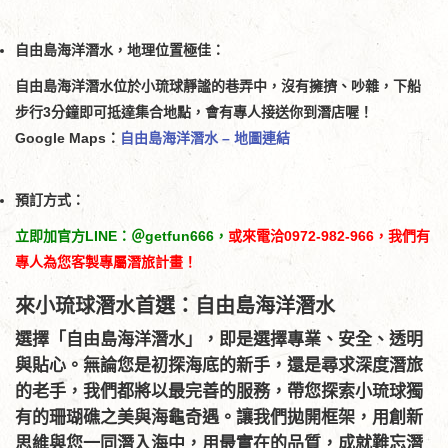
自由島海洋潛水，地理位置極佳：
自由島海洋潛水位於小琉球靜謐的巷弄中，沒有擁擠、吵雜，下船
步行3分鐘即可抵達集合地點，會有專人接送你到潛店喔！
Google Maps：
自由島海洋潛水 – 地圖連結
預訂方式：
立即加官方LINE：＠getfun666，
或來電洽0972-982-966，我們有
專人為您客製專屬潛旅計畫！
來小琉球潛水首選：自由島海洋潛水
選擇「自由島海洋潛水」，即是選擇專業、安全、透明
與貼心。無論您是初探海底的新手，還是尋求深度潛旅
的老手，我們都將以最完善的服務，帶您探索小琉球獨
有的珊瑚礁之美與海龜奇遇。讓我們拋開框架，用創新
思維與您一同潛入海中，用最實在的品質，成就難忘潛