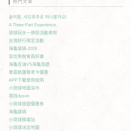
熱門文章
올여름, 샤오류추로 떠나볼까요!
A Three-Part Experience
琉球玩水一條街活動來啦
台灣好行限定活動
海龜袋袋-2026
澎坊免稅會員好康
海龜豆油VS海龜島遊
泰富航運敬老卡優惠
APP下載使用說明
小琉球地圖浴巾
尋找dyson
小琉球旅遊優惠券
海龜袋袋
小琉球換電站
小琉球冰店地圖