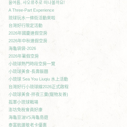
올여름, 샤오류추로 떠나볼까요!
A Three-Part Experience
琉球玩水一條街活動來啦
台灣好行限定活動
2026年國慶連假空房
2026年中秋連假空房
海龜袋袋-2026
2026年暑假空房
小琉球熱門時段空房一覽
小琉球美食-長壽飯麵
小琉球 Sea You Liuqiu 水上活動
台灣好行小琉球線2026正式啟程
小琉球美食-拌夜三羹(寵物友善)
孤軍小琉球戰場
澎坊免稅會員好康
海龜豆油VS海龜島遊
泰富航運敬老卡優惠