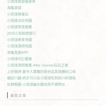
小琉球旅遊優惠券
海龜袋袋
小琉球換電站
小琉球冰店地圖
小琉球宵夜推薦
2025小島無塑旅行
小琉球美食地圖
小琉球酒吧地圖
海龜島遊APP
小琉球代訂優惠
小琉球酒吧推薦-After Journey玩玩之後
上好燒烤-最令人驚豔的食材品質與醃料口味
楊記川麵-終於可以在小琉球吃到四川料理啦
玖肆鴨霸-小琉球鹹水鵝肉與平價熱炒
最新文章