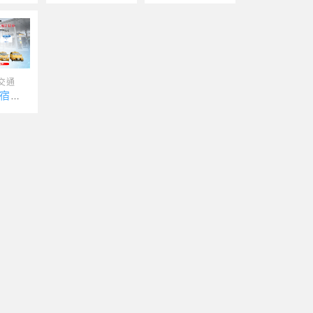
交通
小琉球民宿接駁車-東琉計程車