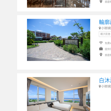
add_location
旅遊
輪廓
小琉球
親子民宿
wifi
免費W
work
提供
add_location
旅遊
白沐
小琉球