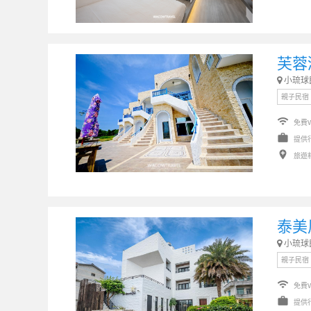
芙蓉
小琉球
親子民宿
wifi
免費W
work
提供
add_location
旅遊
泰美
小琉球
親子民宿
wifi
免費W
work
提供