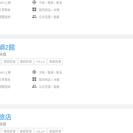
ac_unit
IFI上網
冷氣 / 電視 / 衛浴
widgets
行李暫放
盥洗用品 / 冰箱
group
相關諮詢
公共空間 / 客廳
嶼2館
民宿
情侶民宿
度假民宿
VILLA
家庭民宿
ac_unit
IFI上網
冷氣 / 電視 / 衛浴
widgets
行李暫放
盥洗用品 / 冰箱
group
相關諮詢
公共空間 / 客廳
旅店
民宿
情侶民宿
度假民宿
VILLA
家庭民宿