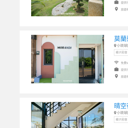
work
提供
add_location
旅遊
莫蘭
小琉球
親子民宿
wifi
免費W
work
提供
add_location
旅遊
晴空
小琉球
親子民宿