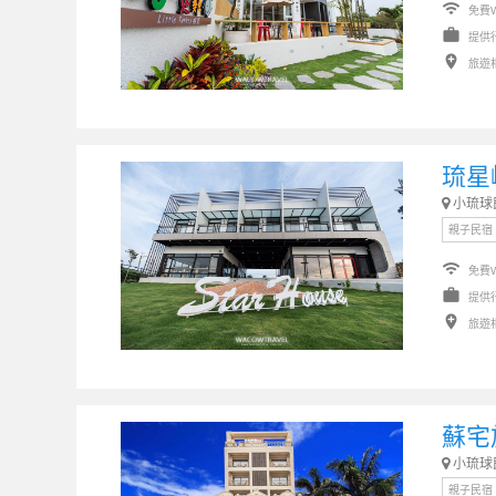
wifi
免費W
work
提供
add_location
旅遊
琉星
小琉球
親子民宿
wifi
免費W
work
提供
add_location
旅遊
蘇宅
小琉球
親子民宿