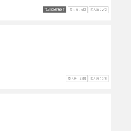
可刷國民旅遊卡
雙人房：6間
四人房：2間
雙人房：13間
四人房：3間