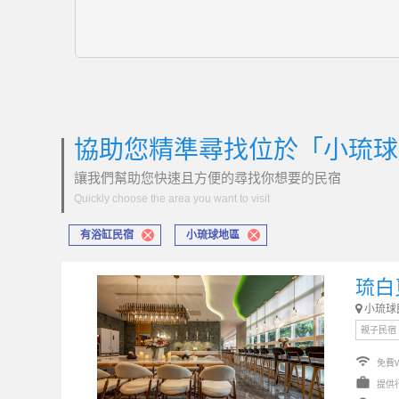
協助您精準尋找位於「小琉球
讓我們幫助您快速且方便的尋找你想要的民宿
Quickly choose the area you want to visit
有浴缸民宿
小琉球地區
琉白
小琉球
親子民宿
wifi
免費W
work
提供