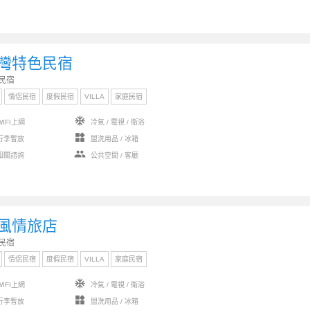
灣特色民宿
民宿
情侶民宿
度假民宿
VILLA
家庭民宿
ac_unit
IFI上網
冷氣 / 電視 / 衛浴
widgets
行李暫放
盥洗用品 / 冰箱
group
相關諮詢
公共空間 / 客廳
風情旅店
民宿
情侶民宿
度假民宿
VILLA
家庭民宿
ac_unit
IFI上網
冷氣 / 電視 / 衛浴
widgets
行李暫放
盥洗用品 / 冰箱