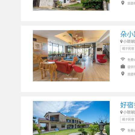
add_location
旅遊
朵小
小琉球
親子民宿
wifi
免費W
work
提供
add_location
旅遊
好宿
小琉球
親子民宿
wifi
免費W