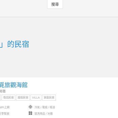
搜尋
」的民宿
覓旅觀海館
民宿
情侶民宿
度假民宿
VILLA
家庭民宿
ac_unit
IFI上網
冷氣 / 電視 / 衛浴
widgets
行李暫放
盥洗用品 / 冰箱