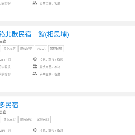
group
相關諮詢
公共空間 / 客廳
路北歐民宿一館(相思埔)
民宿
情侶民宿
度假民宿
VILLA
家庭民宿
ac_unit
IFI上網
冷氣 / 電視 / 衛浴
widgets
行李暫放
盥洗用品 / 冰箱
group
相關諮詢
公共空間 / 客廳
多民宿
民宿
情侶民宿
度假民宿
家庭民宿
ac_unit
IFI上網
冷氣 / 電視 / 衛浴