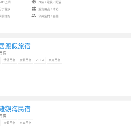
ac_unit
IFI上網
冷氣 / 電視 / 衛浴
widgets
行李暫放
盥洗用品 / 冰箱
group
相關諮詢
公共空間 / 客廳
居渡假旅宿
民宿
情侶民宿
度假民宿
VILLA
家庭民宿
雞觀海民宿
民宿
度假民宿
家庭民宿