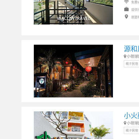
wifi
免費W
work
提供
add_location
旅遊
源和
小琉球
親子民宿
小火
小琉球
親子民宿