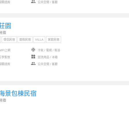
group
相關諮詢
公共空間 / 客廳
莊園
民宿
情侶民宿
度假民宿
VILLA
家庭民宿
ac_unit
IFI上網
冷氣 / 電視 / 衛浴
widgets
行李暫放
盥洗用品 / 冰箱
group
相關諮詢
公共空間 / 客廳
海景包棟民宿
民宿