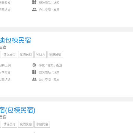
widgets
行李暫放
盥洗用品 / 冰箱
group
相關諮詢
公共空間 / 客廳
迪包棟民宿
民宿
情侶民宿
度假民宿
VILLA
家庭民宿
ac_unit
IFI上網
冷氣 / 電視 / 衛浴
widgets
行李暫放
盥洗用品 / 冰箱
group
相關諮詢
公共空間 / 客廳
宿(包棟民宿)
民宿
情侶民宿
度假民宿
家庭民宿