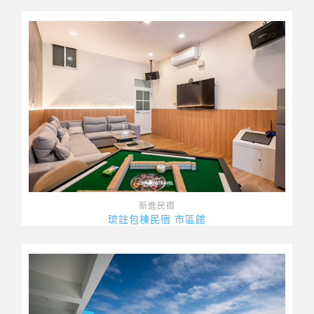
新進民宿
琉註包棟民宿 市區館