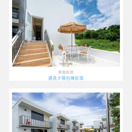
新進民宿
遇見夕陽包棟民宿