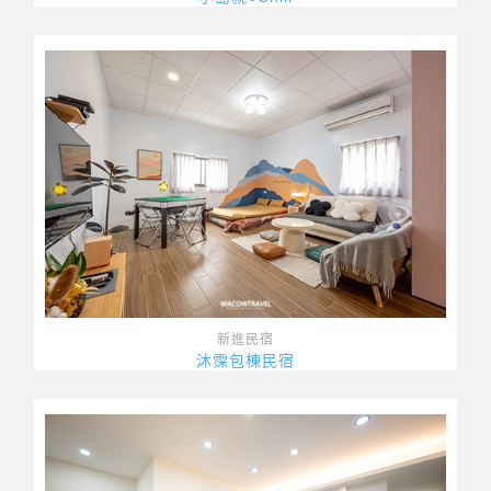
新進民宿
沐霂包棟民宿