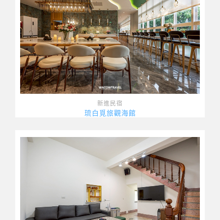
新進民宿
琉白覓旅觀海館