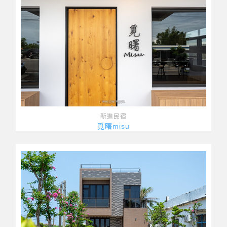
新進民宿
覓曙misu